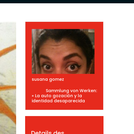
susana gomez
Sammlung von Werken:
» La auto gozación y la
identidad desaparecida
Details des