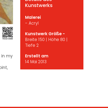
Kunstwerks
Malerei
- Acryl
Kunstwerk Größe -
Breite 150 | Höhe 80 |
Tiefe 2
t in my
Erstellt am
14 Mai 2013
int,