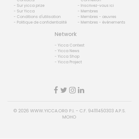
- Sur yicca prize
- Inscrivez-vous ici
- Sur Yicca
- Membres
- Conditions d'utilisation
- Membres - œuvres
- Politique de confidentialité
- Membres - événements
Network
- Yicca Contest
- Yicca News
- Yicca Shop
- Yicca Project
© 2026
WWW.YICCA.ORG
P.I. - C.F. 94111450303 A.P.S.
MOHO