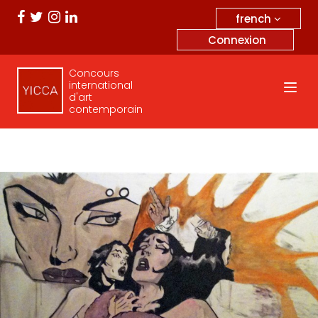
french
Connexion
Concours
international
d'art
contemporain