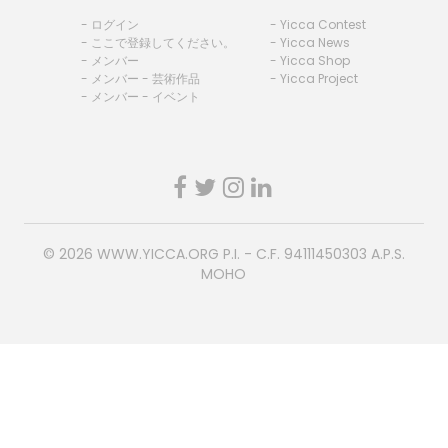
- ログイン
- Yicca Contest
- ここで登録してください。
- Yicca News
- メンバー
- Yicca Shop
- メンバー - 芸術作品
- Yicca Project
- メンバー - イベント
© 2026
WWW.YICCA.ORG
P.I. - C.F. 94111450303 A.P.S.
MOHO