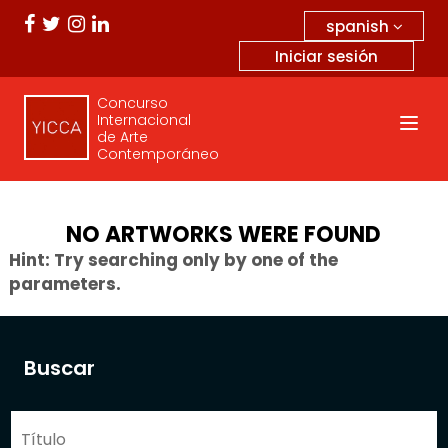
spanish
Iniciar sesión
Concurso
Internacional
de Arte
Contemporáneo
NO ARTWORKS WERE FOUND
Hint: Try searching only by one of the
parameters.
Buscar