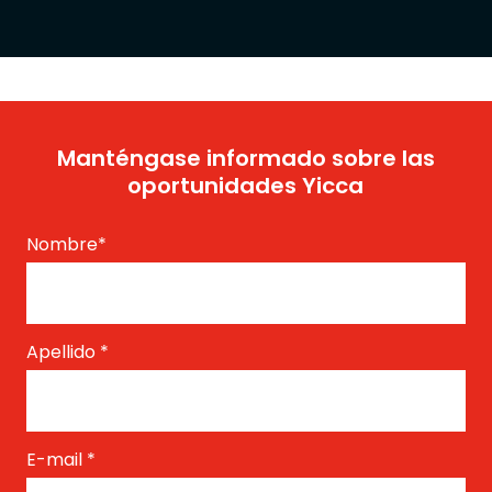
Manténgase informado sobre las
oportunidades Yicca
Nombre
*
Apellido
*
E-mail
*