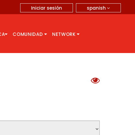
spanish
Iniciar sesión
CA
COMUNIDAD
NETWORK