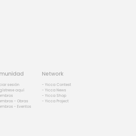
munidad
Network
iciar sesión
- Yicca Contest
gístrese aquí
- Yicca News
iembros
- Yicca Shop
embros - Obras
- Yicca Project
embros - Eventos