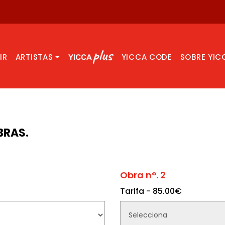
IR
ARTISTAS
YICCA CODE
SOBRE YIC
BRAS.
Obra n°. 2
Tarifa - 85.00€