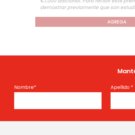
€1,000 adicional. Para recibir este prem
demostrar previamente que son estudi
AGREGA
Manté
Nombre
*
Apellido
*