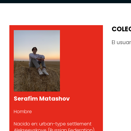
COLE
El usua
Serafim Matashov
Hombre
Nacido en: urban-type settlement
Alekseevskoye (Russian Federation)