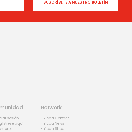
munidad
Network
iciar sesión
- Yicca Contest
gístrese aquí
- Yicca News
iembros
- Yicca Shop