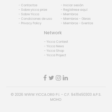
- Contactos
- Iniciar sesión
- Sobre yicca prize
- Regístrese aquí
- Sobre Yicca
- Miembros
- Condiciones de uso
- Miembros - Obras
- Privacy Policy
- Miembros - Eventos
Network
- Yicca Contest
- Yicca News
- Yicca Shop
- Yicca Project
© 2026
WWW.YICCA.ORG
P.I. - C.F. 94111450303 A.P.S.
MOHO