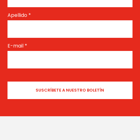
Apellido
*
E-mail
*