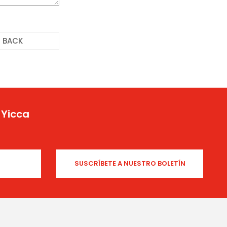
BACK
 Yicca