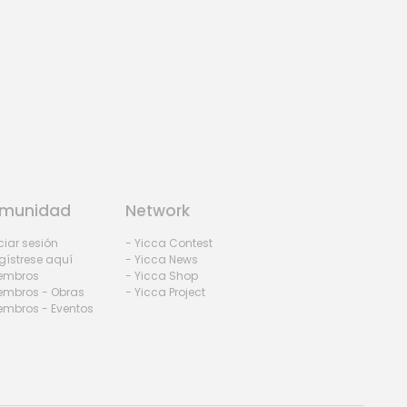
munidad
Network
iciar sesión
- Yicca Contest
gístrese aquí
- Yicca News
iembros
- Yicca Shop
embros - Obras
- Yicca Project
embros - Eventos