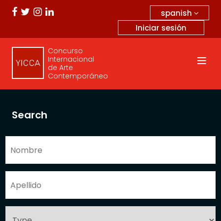
spanish
Iniciar sesión
Concurso
Internacional
de Arte
Contemporáneo
Search