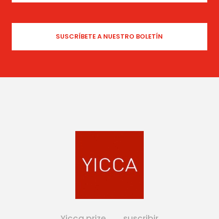
Yicca prize
suscribir