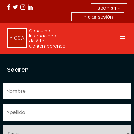
spanish
Iniciar sesión
Concurso
Internacional
de Arte
Contemporáneo
Search