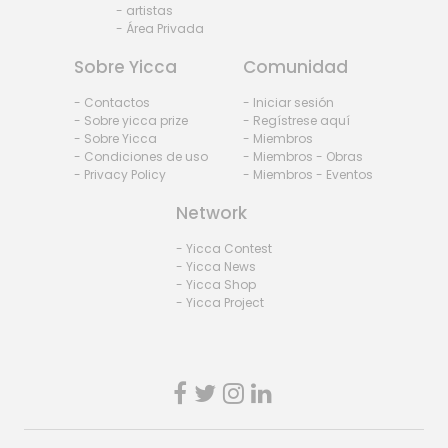
- artistas
- Área Privada
Sobre Yicca
Comunidad
- Contactos
- Iniciar sesión
- Sobre yicca prize
- Regístrese aquí
- Sobre Yicca
- Miembros
- Condiciones de uso
- Miembros - Obras
- Privacy Policy
- Miembros - Eventos
Network
- Yicca Contest
- Yicca News
- Yicca Shop
- Yicca Project