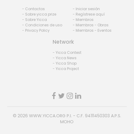
- Contactos
- Iniciar sesión
- Sobre yicca prize
- Regístrese aquí
- Sobre Yicca
- Miembros
- Condiciones de uso
- Miembros - Obras
- Privacy Policy
- Miembros - Eventos
Network
- Yicca Contest
- Yicca News
- Yicca Shop
- Yicca Project
© 2026
WWW.YICCA.ORG
P.I. - C.F. 94111450303 A.P.S.
MOHO