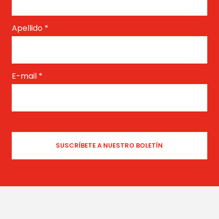
Apellido
*
E-mail
*