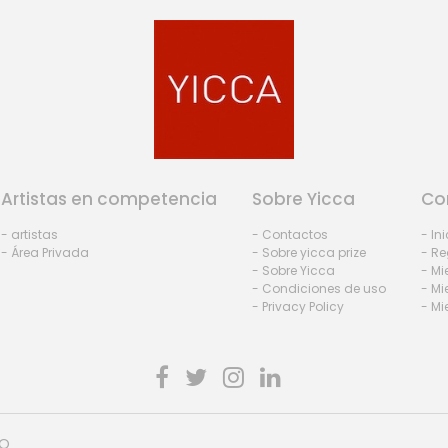
Artistas en competencia
Sobre Yicca
Co
- artistas
- Contactos
- In
- Área Privada
- Sobre yicca prize
- Re
- Sobre Yicca
- M
- Condiciones de uso
- Mi
- Privacy Policy
- Mi
HO