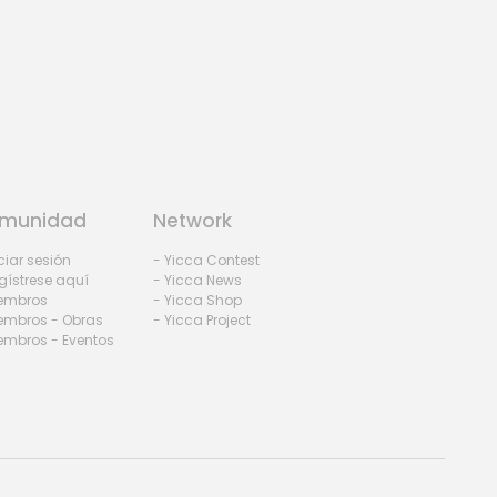
munidad
Network
iciar sesión
- Yicca Contest
gístrese aquí
- Yicca News
iembros
- Yicca Shop
embros - Obras
- Yicca Project
embros - Eventos