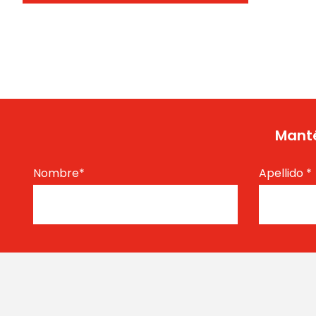
Manté
Nombre
*
Apellido
*