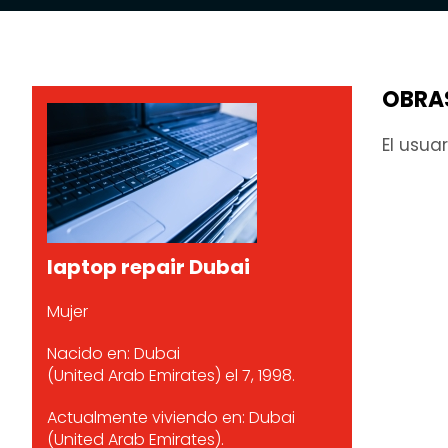
OBRA
El usua
laptop repair Dubai
Mujer
Nacido en: Dubai
(United Arab Emirates) el 7, 1998.
Actualmente viviendo en: Dubai
(United Arab Emirates).