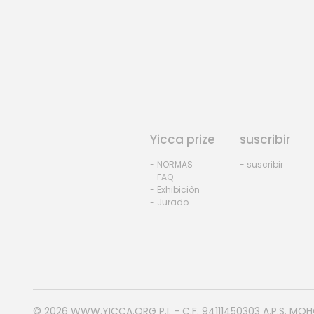
Yicca prize
suscribir
- NORMAS
- suscribir
- FAQ
- Exhibiciòn
- Jurado
© 2026
WWW.YICCA.ORG
P.I. - C.F. 94111450303 A.P.S. MO