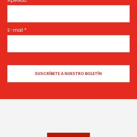
Apellido
*
E-mail
*