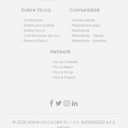
Sobre Yicca
Comunidad
- Contactos
- Iniciar sesión
- Sobre yicca prize
- Regístrese aquí
- Sobre Yicca
- Miembros
- Condiciones de uso
- Miembros - Obras
- Privacy Policy
- Miembros - Eventos
Network
- Yicca Contest
- Yicca News
- Yicca Shop
- Yicca Project
© 2026
WWW.YICCA.ORG
P.I. - C.F. 94111450303 A.P.S.