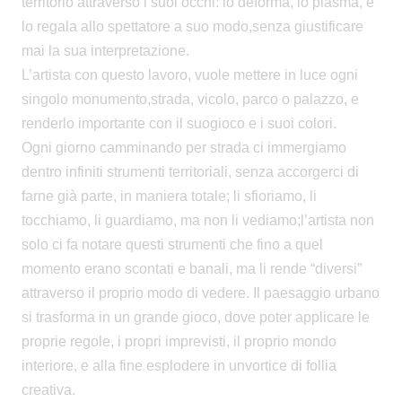
territorio attraverso i suoi occhi: lo deforma, lo plasma, e
lo regala allo spettatore a suo modo,senza giustificare
mai la sua interpretazione.
L’artista con questo lavoro, vuole mettere in luce ogni
singolo monumento,strada, vicolo, parco o palazzo, e
renderlo importante con il suogioco e i suoi colori.
Ogni giorno camminando per strada ci immergiamo
dentro infiniti strumenti territoriali, senza accorgerci di
farne già parte, in maniera totale; li sfioriamo, li
tocchiamo, li guardiamo, ma non li vediamo;l’artista non
solo ci fa notare questi strumenti che fino a quel
momento erano scontati e banali, ma li rende “diversi”
attraverso il proprio modo di vedere. Il paesaggio urbano
si trasforma in un grande gioco, dove poter applicare le
proprie regole, i propri imprevisti, il proprio mondo
interiore, e alla fine esplodere in unvortice di follia
creativa.