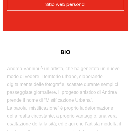
Sitio web personal
BIO
Andrea Vannini è un artista, che ha generato un nuovo
modo di vedere il territorio urbano, elaborando
digitalmente delle fotografie, scattate durante semplici
passeggiate giornaliere. Il progetto artistico di Andrea
prende il nome di “Mistificazione Urbana”.
La parola “mistificazione” è proprio la deformazione
della realtà circostante, a proprio vantaggio, una vera
esaltazione della falsità; ed è qui che l’artista modella il