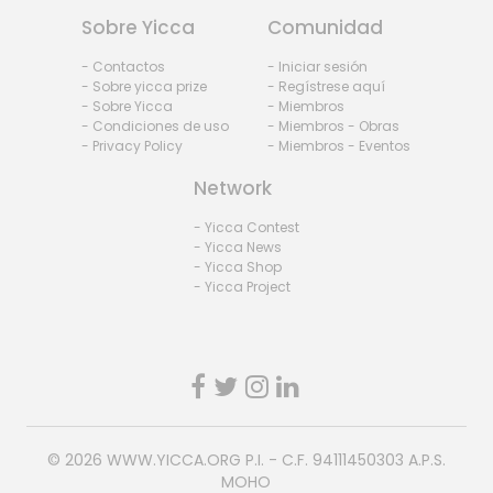
Sobre Yicca
Comunidad
- Contactos
- Iniciar sesión
- Sobre yicca prize
- Regístrese aquí
- Sobre Yicca
- Miembros
- Condiciones de uso
- Miembros - Obras
- Privacy Policy
- Miembros - Eventos
Network
- Yicca Contest
- Yicca News
- Yicca Shop
- Yicca Project
© 2026
WWW.YICCA.ORG
P.I. - C.F. 94111450303 A.P.S.
MOHO