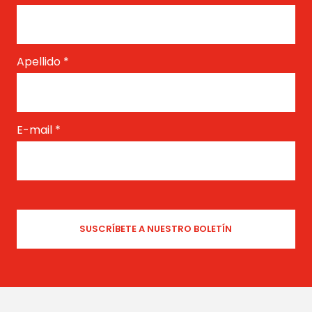
Apellido
*
E-mail
*