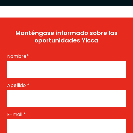
Manténgase informado sobre las
oportunidades Yicca
Nombre
*
Apellido
*
E-mail
*