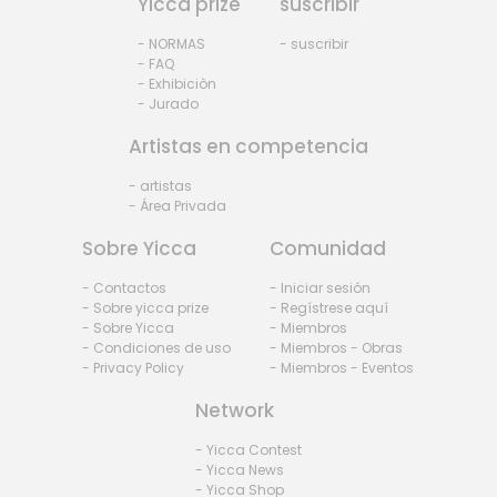
Yicca prize
suscribir
- NORMAS
- suscribir
- FAQ
- Exhibiciòn
- Jurado
Artistas en competencia
- artistas
- Área Privada
Sobre Yicca
Comunidad
- Contactos
- Iniciar sesión
- Sobre yicca prize
- Regístrese aquí
- Sobre Yicca
- Miembros
- Condiciones de uso
- Miembros - Obras
- Privacy Policy
- Miembros - Eventos
Network
- Yicca Contest
- Yicca News
- Yicca Shop