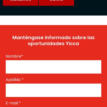
Manténgase informado sobre las
oportunidades Yicca
Nombre
*
Apellido
*
E-mail
*