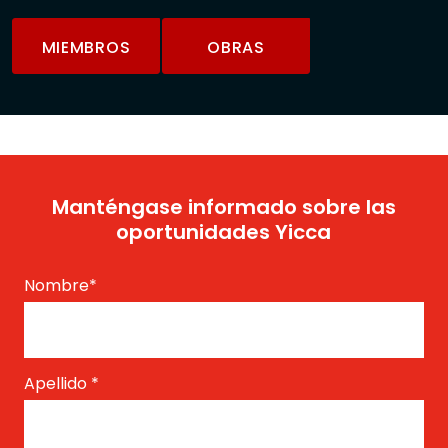
MIEMBROS
OBRAS
Manténgase informado sobre las
oportunidades Yicca
Nombre
*
Apellido
*