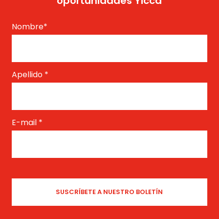
oportunidades Yicca
Nombre
*
Apellido
*
E-mail
*