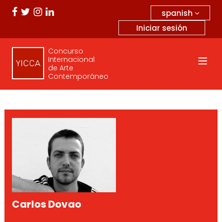
spanish
Iniciar sesión
Concurso
Internacional
de Arte
Contemporáneo
Carlos Dovao