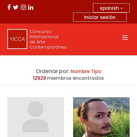
spanish
Iniciar sesión
Concurso
Internacional
de Arte
Contemporáneo
Ordenar por:
Nombre
Tipo
12929
miembros encontrados