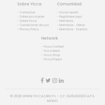
Sobre Yicca
Comunidad
- Contactos
- Iniciar sesión
- Sobre yicca prize
- Regístrese aquí
- Sobre Yicca
- Miembros
- Condiciones de uso
- Miembros - Obras
- Privacy Policy
- Miembros - Eventos
Network
- Yicca Contest
- Yicca News
- Yicca Shop
- Yicca Project
© 2026
WWW.YICCA.ORG
P.I. - C.F. 94111450303 A.P.S.
MOHO