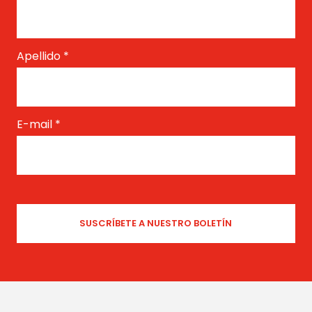
Apellido
*
E-mail
*