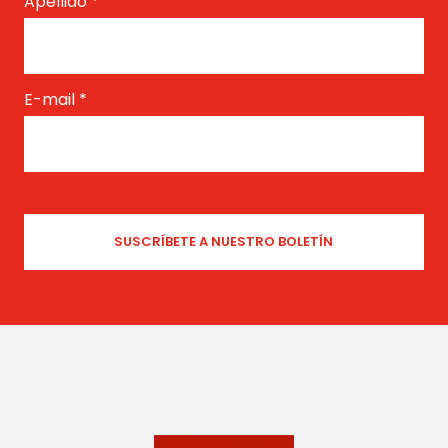
Apellido
*
E-mail
*