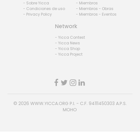
- Sobre Yicca
- Miembros
- Condiciones de uso
- Miembros - Obras
- Privacy Policy
- Miembros - Eventos
Network
- Yicca Contest
- Yicca News
- Yicca Shop
- Yicca Project
© 2026
WWW.YICCA.ORG
P.I. - C.F. 94111450303 A.P.S.
MOHO