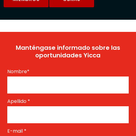
Manténgase informado sobre las
oportunidades Yicca
Nombre
*
Apellido
*
E-mail
*