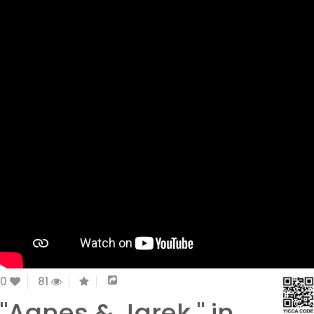
0
81
"Agnes & Jarek " in