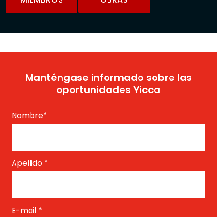
MIEMBROS
OBRAS
Manténgase informado sobre las
oportunidades Yicca
Nombre
*
Apellido
*
E-mail
*