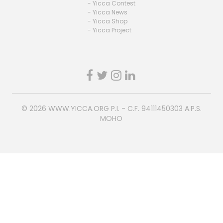
- Yicca Contest
- Yicca News
- Yicca Shop
- Yicca Project
© 2026
WWW.YICCA.ORG
P.I. - C.F. 94111450303 A.P.S.
MOHO