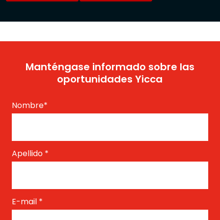
Manténgase informado sobre las
oportunidades Yicca
Nombre
*
Apellido
*
E-mail
*