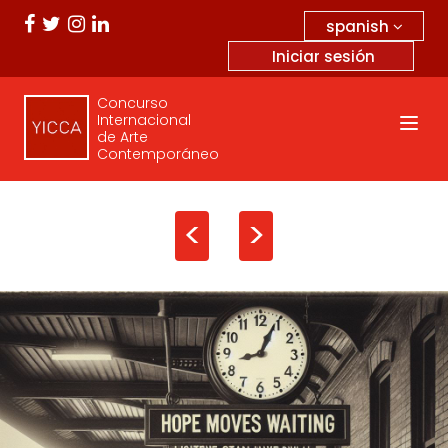
spanish
Iniciar sesión
Concurso
Internacional
de Arte
Contemporáneo
<
>