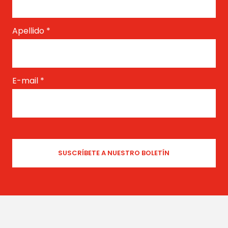
Apellido
*
E-mail
*