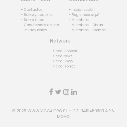
- Contactos
- Iniciar sesión
- Sobre yicca prize
- Regístrese aquí
- Sobre Yicca
- Miembros
- Condiciones de uso
- Miembros - Obras
- Privacy Policy
- Miembros - Eventos
Network
- Yicca Contest
- Yicca News
- Yicca Shop
- Yicca Project
© 2026
WWW.YICCA.ORG
P.I. - C.F. 94111450303 A.P.S.
MOHO