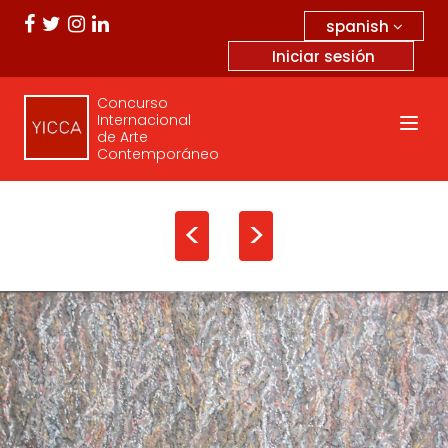
spanish
Iniciar sesión
Concurso
Internacional
de Arte
Contemporáneo
<
>