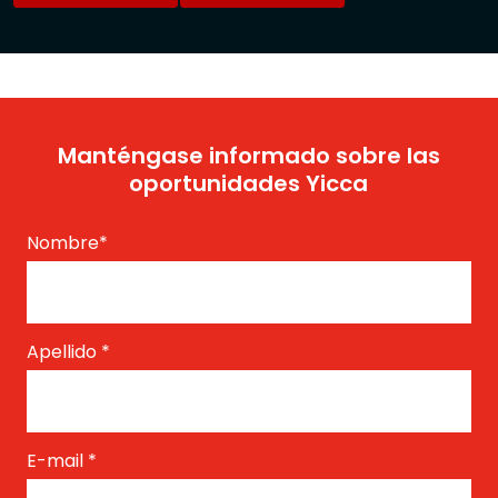
Manténgase informado sobre las
oportunidades Yicca
Nombre
*
Apellido
*
E-mail
*