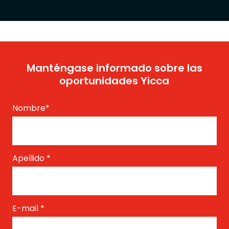
Manténgase informado sobre las
oportunidades Yicca
Nombre
*
Apellido
*
E-mail
*