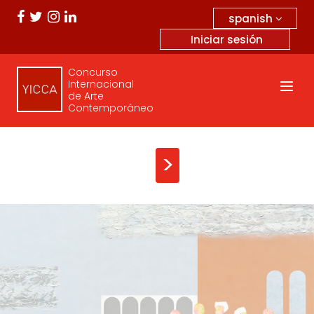
spanish
Iniciar sesión
Concurso
Internacional
de Arte
Contemporáneo
>