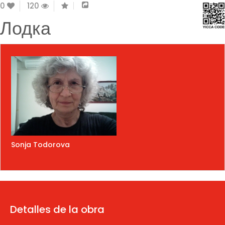
0
120
Лодка
Sonja Todorova
Detalles de la obra