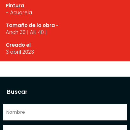
Pintura
- Acuarela
Tamaño de la obra -
Anch 30 | Alt 40 |
Creado el
3 abril 2023
Buscar