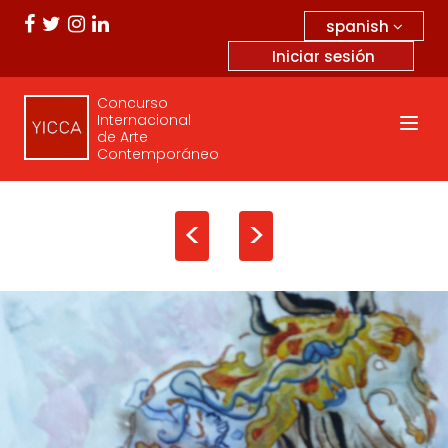
spanish
Iniciar sesión
Concurso
Internacional
de Arte
Contemporáneo
<
>