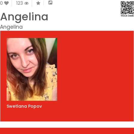
0
123
Angelina
Angelina
Swetlana Popov