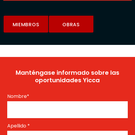
MIEMBROS
OBRAS
Manténgase informado sobre las
oportunidades Yicca
Nombre
*
Apellido
*