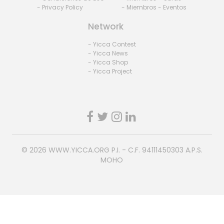
- Privacy Policy
- Miembros - Eventos
Network
- Yicca Contest
- Yicca News
- Yicca Shop
- Yicca Project
© 2026
WWW.YICCA.ORG
P.I. - C.F. 94111450303 A.P.S.
MOHO