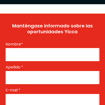
Manténgase informado sobre las
oportunidades Yicca
Nombre
*
Apellido
*
E-mail
*