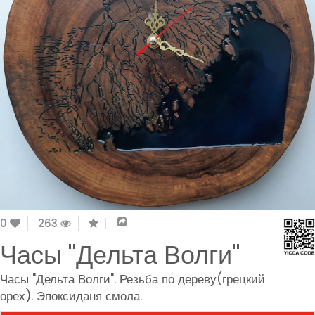
0
263
Часы "Дельта Волги"
Часы "Дельта Волги". Резьба по дереву(грецкий
орех). Эпоксиданя смола.