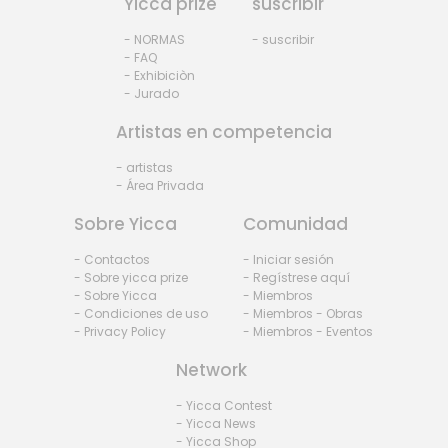
Yicca prize
suscribir
- NORMAS
- suscribir
- FAQ
- Exhibiciòn
- Jurado
Artistas en competencia
- artistas
- Área Privada
Sobre Yicca
Comunidad
- Contactos
- Iniciar sesión
- Sobre yicca prize
- Regístrese aquí
- Sobre Yicca
- Miembros
- Condiciones de uso
- Miembros - Obras
- Privacy Policy
- Miembros - Eventos
Network
- Yicca Contest
- Yicca News
- Yicca Shop