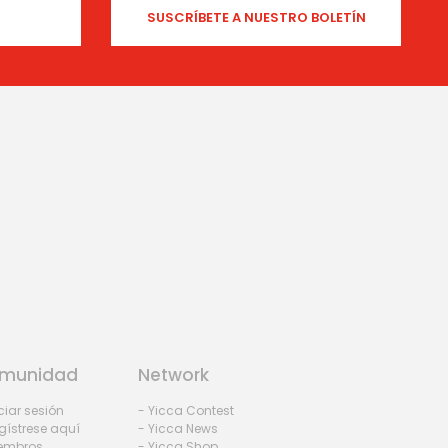
munidad
Network
iciar sesión
- Yicca Contest
gístrese aquí
- Yicca News
iembros
- Yicca Shop