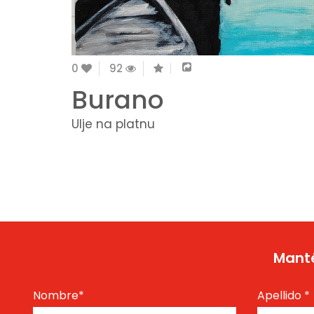
0
92
Burano
Ulje na platnu
Manté
Nombre
*
Apellido
*