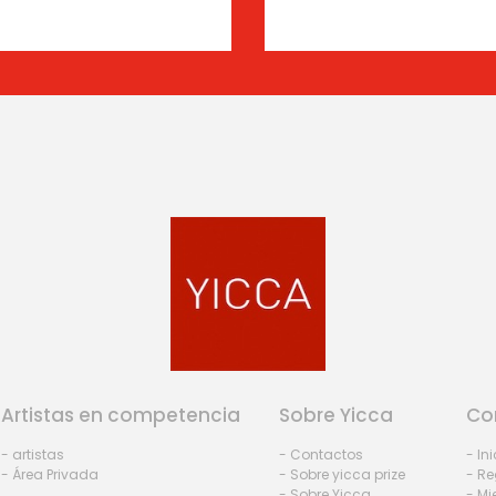
Artistas en competencia
Sobre Yicca
Co
- artistas
- Contactos
- In
- Área Privada
- Sobre yicca prize
- Re
- Sobre Yicca
- M