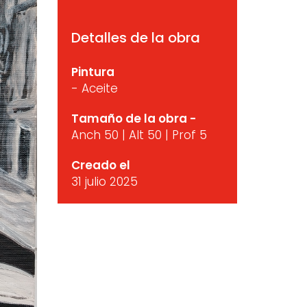
Detalles de la obra
Pintura
- Aceite
Tamaño de la obra -
Anch 50 | Alt 50 | Prof 5
Creado el
31 julio 2025