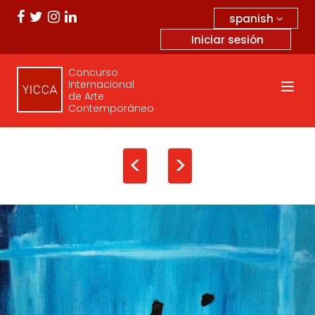
spanish
Iniciar sesión
Concurso
Internacional
de Arte
Contemporáneo
<
>