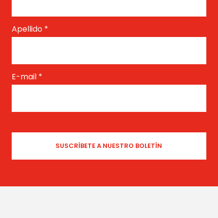
Apellido
*
E-mail
*