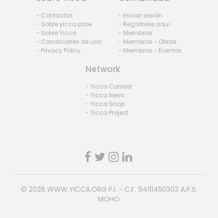
- Contactos
- Iniciar sesión
- Sobre yicca prize
- Regístrese aquí
- Sobre Yicca
- Miembros
- Condiciones de uso
- Miembros - Obras
- Privacy Policy
- Miembros - Eventos
Network
- Yicca Contest
- Yicca News
- Yicca Shop
- Yicca Project
© 2026
WWW.YICCA.ORG
P.I. - C.F. 94111450303 A.P.S.
MOHO