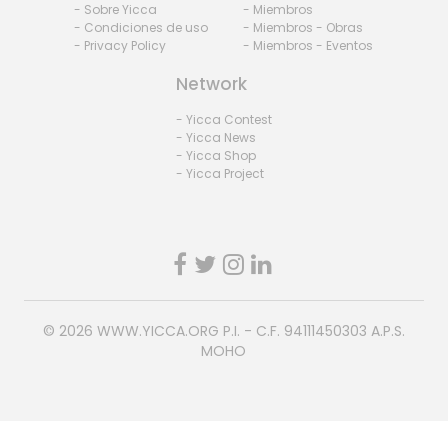
- Sobre Yicca
- Miembros
- Condiciones de uso
- Miembros - Obras
- Privacy Policy
- Miembros - Eventos
Network
- Yicca Contest
- Yicca News
- Yicca Shop
- Yicca Project
© 2026
WWW.YICCA.ORG
P.I. - C.F. 94111450303 A.P.S.
MOHO