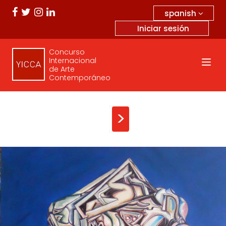
spanish
Iniciar sesión
Concurso
Internacional
de Arte
Contemporáneo
>