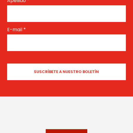
Apellido
*
E-mail
*