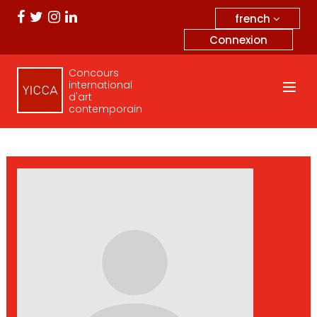
french
Connexion
Concours
international
d'art
contemporain