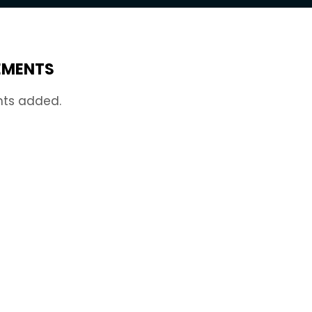
EMENTS
nts added.