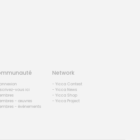
ommunauté
Network
onnexion
- Yicca Contest
nscrivez-vous ici
- Yicca News
embres
- Yicca Shop
embres - œuvres
- Yicca Project
embres - événements