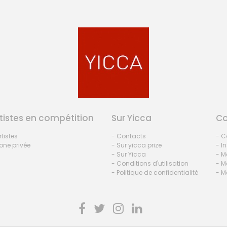
tistes en compétition
Sur Yicca
C
rtistes
- Contacts
- C
one privée
- Sur yicca prize
- I
- Sur Yicca
- M
- Conditions d'utilisation
- M
- Politique de confidentialité
- M