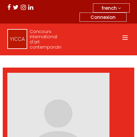
french
Connexion
Concours
international
d'art
contemporain