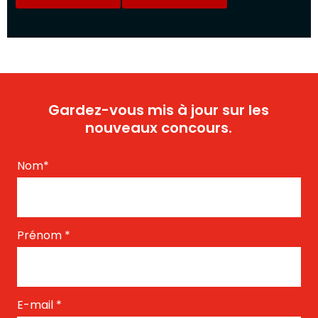
Gardez-vous mis à jour sur les
nouveaux concours.
Nom
*
Prénom
*
E-mail
*