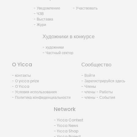
- Уведомление
- Участвовать
- ЧЗВ
- Выставка
- Жури
Художники в конкурсе
- художники
- Частный сектор
O Yicca
Сообщество
- контакты
- Войти
- O yicca prize
- Зарегистрируйся здесь
- O Yicca
- Члены
- Условия использования
- члены - Работы
- Политика конфиденциальности
- члены - События
Network
- Yicca Contest
- Yicca News
- Yicca Shop
- Yicca Project