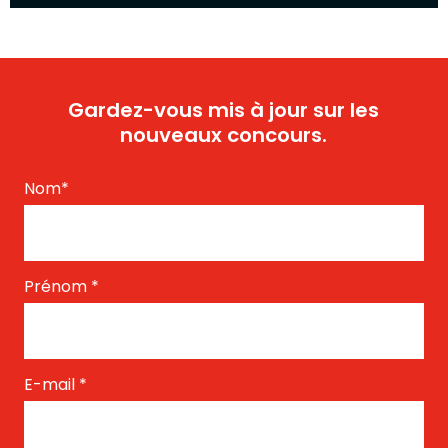
Gardez-vous mis à jour sur les
nouveaux concours.
Nom
*
Prénom
*
E-mail
*