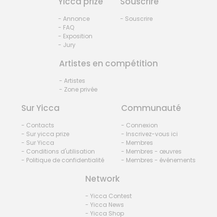
Yicca prize
Souscrire
- Annonce
- Souscrire
- FAQ
- Exposition
- Jury
Artistes en compétition
- Artistes
- Zone privée
Sur Yicca
Communauté
- Contacts
- Connexion
- Sur yicca prize
- Inscrivez-vous ici
- Sur Yicca
- Membres
- Conditions d'utilisation
- Membres - œuvres
- Politique de confidentialité
- Membres - événements
Network
- Yicca Contest
- Yicca News
- Yicca Shop