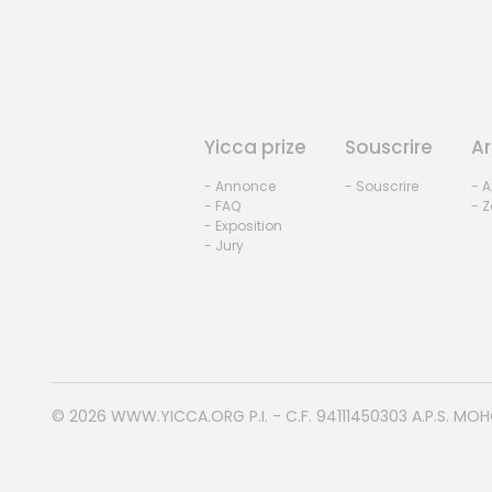
Yicca prize
Souscrire
Ar
- Annonce
- Souscrire
- A
- FAQ
- Z
- Exposition
- Jury
© 2026
WWW.YICCA.ORG
P.I. - C.F. 94111450303 A.P.S. MO