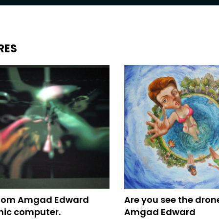
RES
dom Amgad Edward
Are you see the dron
hic computer.
Amgad Edward