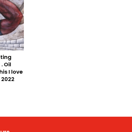
nting
 Oil
is I love
v 2022