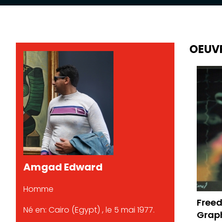
OEUV
Amgad Edward
Homme
Free
Né en: Cairo (Egypt) , le 5 mai 1977.
Grap