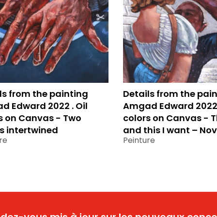
ls from the painting
Details from the pai
 Edward 2022 . Oil
Amgad Edward 2022 .
s on Canvas - Two
colors on Canvas - Th
 intertwined
and this I want – No
re
Peinture