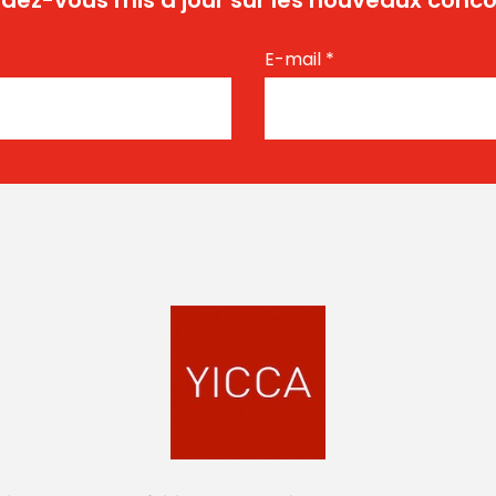
dez-vous mis à jour sur les nouveaux conco
E-mail
*