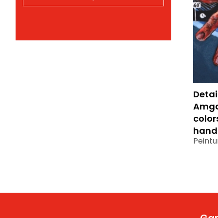
Detai
Amgad
color
hands
Peintu