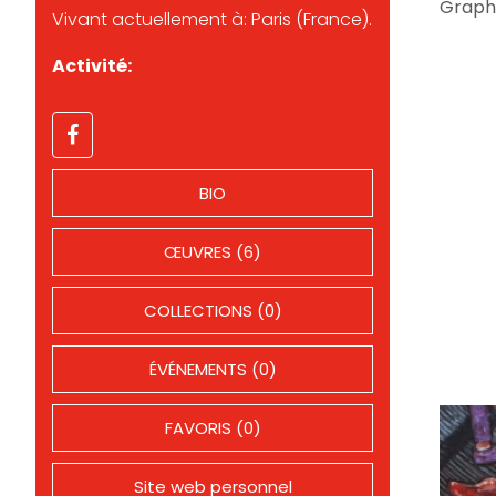
Graph
Vivant actuellement à: Paris (France).
Activité:
BIO
ŒUVRES (6)
COLLECTIONS (0)
ÉVÉNEMENTS (0)
FAVORIS (0)
Site web personnel