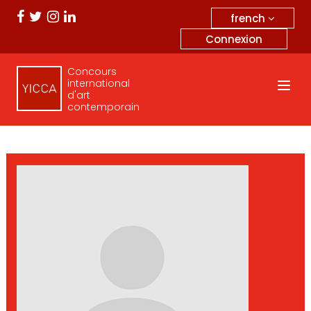
french
Connexion
Concours
international
d'art
contemporain