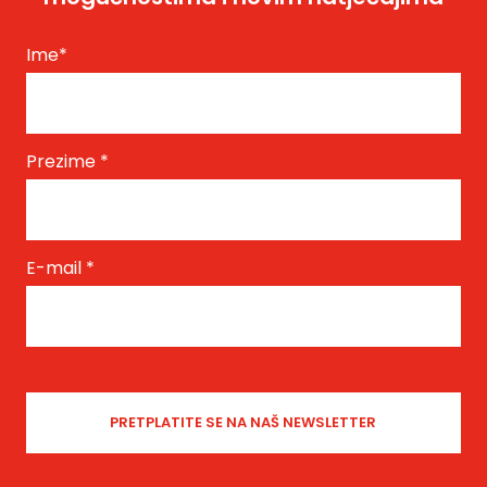
Ime
*
Prezime
*
E-mail
*