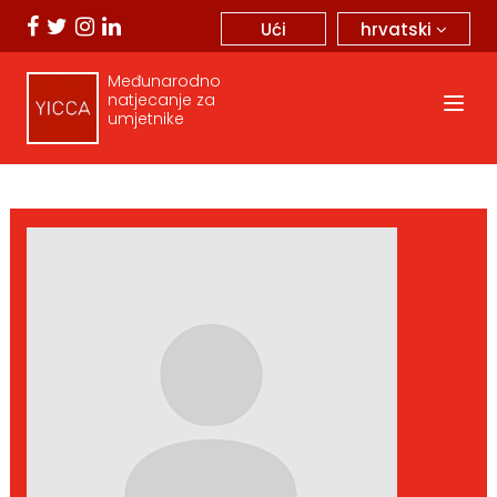
hrvatski
Ući
Međunarodno
natjecanje za
umjetnike