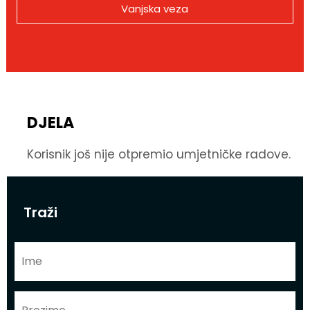
Vanjska veza
DJELA
Korisnik još nije otpremio umjetničke radove.
Traži