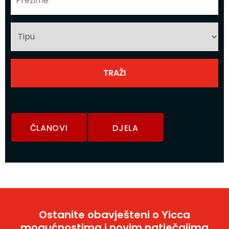
ČLANOVI
DJELA
Ostanite obavješteni o Yicca
mogućnostima i novim natječajima