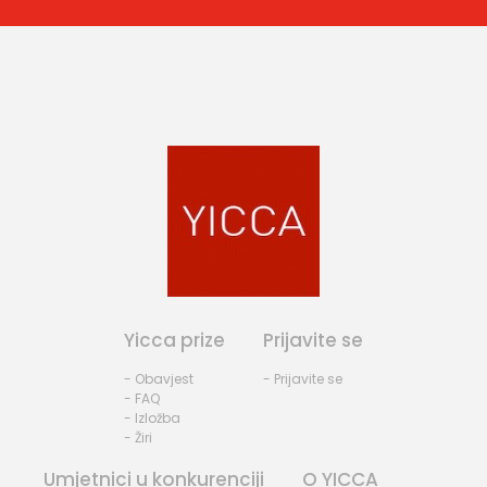
Yicca prize
Prijavite se
- Obavjest
- Prijavite se
- FAQ
- Izložba
- Žiri
Umjetnici u konkurenciji
O YICCA