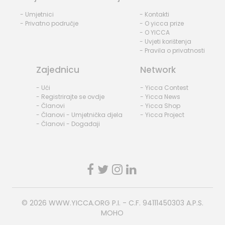
- Umjetnici
- Kontakti
- Privatno područje
- O yicca prize
- O YICCA
- Uvjeti korištenja
- Pravila o privatnosti
Zajednicu
Network
- Ući
- Yicca Contest
- Registrirajte se ovdje
- Yicca News
- Članovi
- Yicca Shop
- Članovi - Umjetnička djela
- Yicca Project
- Članovi - Događaji
© 2026
WWW.YICCA.ORG
P.I. - C.F. 94111450303 A.P.S.
MOHO