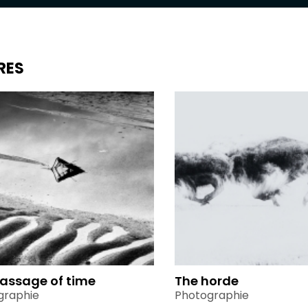
RES
assage of time
The horde
graphie
Photographie