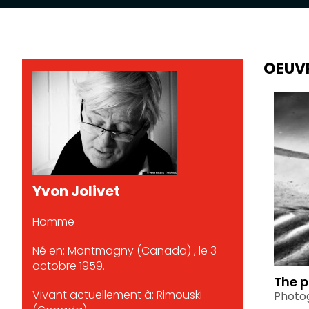
OEUV
Yvon Jolivet
Homme
Né en: Montmagny (Canada) , le 3
octobre 1959.
The p
Vivant actuellement à: Rimouski
Photo