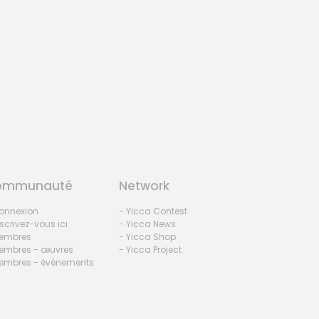
ommunauté
Network
onnexion
- Yicca Contest
nscrivez-vous ici
- Yicca News
embres
- Yicca Shop
embres - œuvres
- Yicca Project
embres - événements