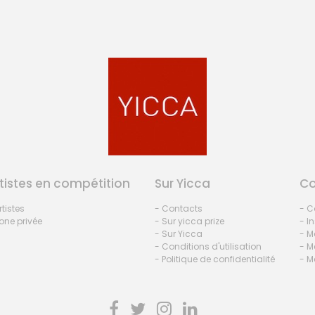
tistes en compétition
Sur Yicca
C
rtistes
- Contacts
- C
one privée
- Sur yicca prize
- I
- Sur Yicca
- M
- Conditions d'utilisation
- M
- Politique de confidentialité
- M