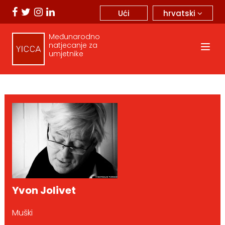
hrvatski
Ući
Međunarodno
natjecanje za
umjetnike
Yvon Jolivet
Muški