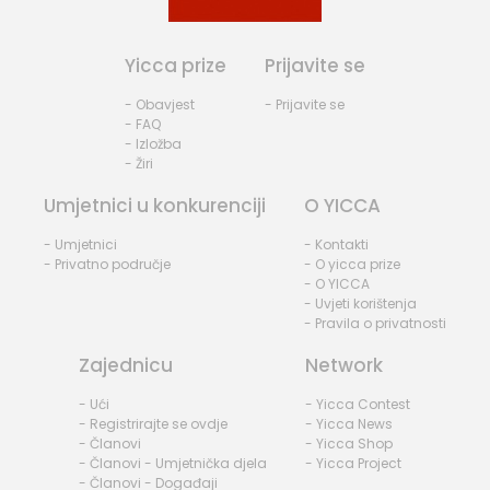
Yicca prize
Prijavite se
- Obavjest
- Prijavite se
- FAQ
- Izložba
- Žiri
Umjetnici u konkurenciji
O YICCA
- Umjetnici
- Kontakti
- Privatno područje
- O yicca prize
- O YICCA
- Uvjeti korištenja
- Pravila o privatnosti
Zajednicu
Network
- Ući
- Yicca Contest
- Registrirajte se ovdje
- Yicca News
- Članovi
- Yicca Shop
- Članovi - Umjetnička djela
- Yicca Project
- Članovi - Događaji