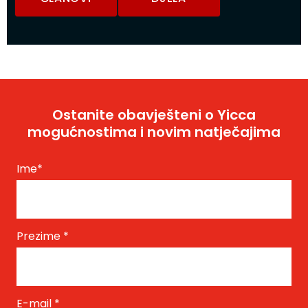
Ostanite obavješteni o Yicca
mogućnostima i novim natječajima
Ime
*
Prezime
*
E-mail
*