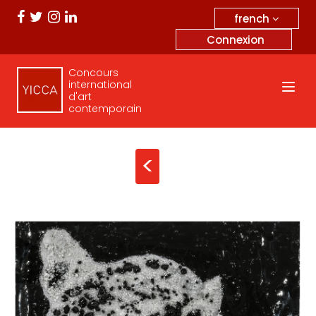
french
Connexion
Concours
international
d'art
contemporain
<