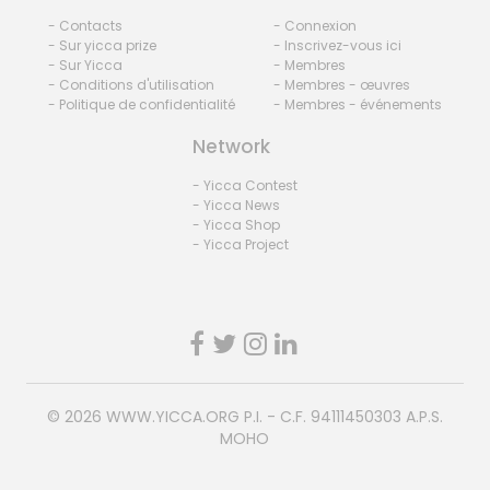
- Contacts
- Connexion
- Sur yicca prize
- Inscrivez-vous ici
- Sur Yicca
- Membres
- Conditions d'utilisation
- Membres - œuvres
- Politique de confidentialité
- Membres - événements
Network
- Yicca Contest
- Yicca News
- Yicca Shop
- Yicca Project
© 2026
WWW.YICCA.ORG
P.I. - C.F. 94111450303 A.P.S.
MOHO