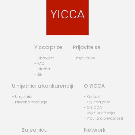
Yicca prize
Prijavite se
- Obavjest
- Prijavite se
- FAQ
- Izložba
- Žiri
Umjetnici u konkurenciji
O YICCA
- Umjetnici
- Kontakti
- Privatno područje
- O yicca prize
- O YICCA
- Uvjeti korištenja
- Pravila o privatnosti
Zajednicu
Network