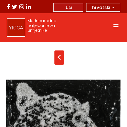
hrvatski
Ući
Međunarodno
natjecanje za
umjetnike
<