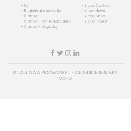
- Ući
- Yicca Contest
- Registrirajte se ovdje
- Yicca News
- Članovi
- Yicca Shop
- Članovi - Umjetnička djela
- Yicca Project
- Članovi - Događaji
© 2026
WWW.YICCA.ORG
P.I. - C.F. 94111450303 A.P.S.
MOHO