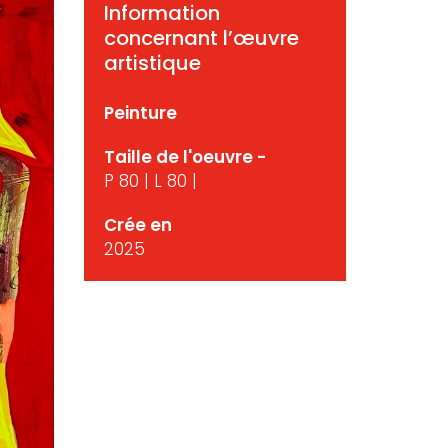
Information
concernant l’œuvre
artistique
Peinture
Taille de l'oeuvre -
P 80 | L 80 |
Crée en
2025