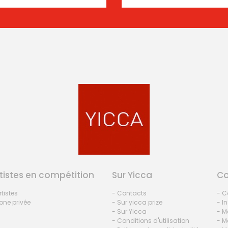
tistes en compétition
Sur Yicca
C
rtistes
- Contacts
- C
one privée
- Sur yicca prize
- I
- Sur Yicca
- M
- Conditions d'utilisation
- M