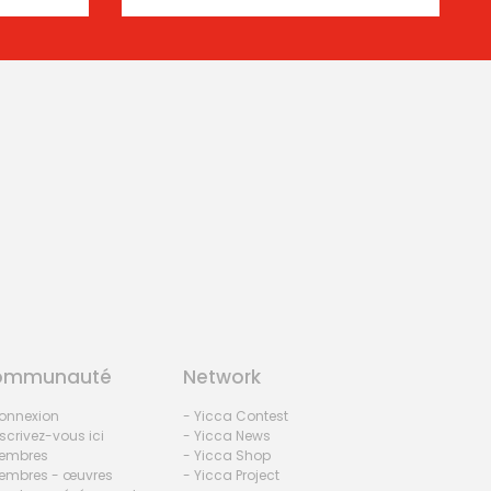
ommunauté
Network
onnexion
- Yicca Contest
nscrivez-vous ici
- Yicca News
embres
- Yicca Shop
embres - œuvres
- Yicca Project