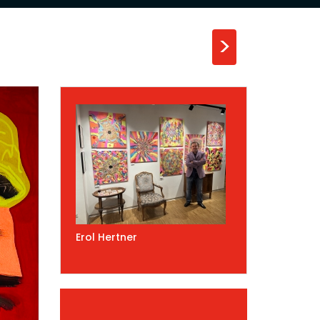
>
Erol Hertner