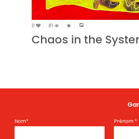
0
81
Chaos in the Syst
Gar
Nom
*
Prénom
*