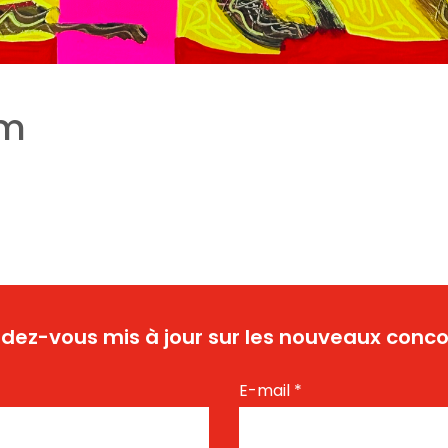
em
dez-vous mis à jour sur les nouveaux conco
E-mail
*