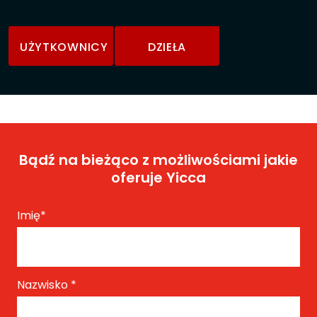
UŻYTKOWNICY
DZIEŁA
Bądź na bieżąco z możliwościami jakie
oferuje Yicca
Imię
*
Nazwisko
*