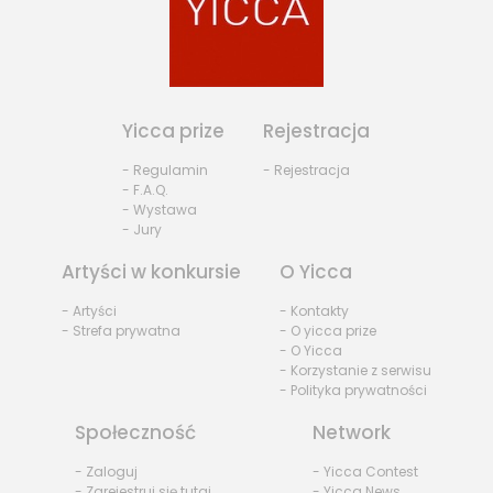
Yicca prize
Rejestracja
- Regulamin
- Rejestracja
- F.A.Q.
- Wystawa
- Jury
Artyści w konkursie
O Yicca
- Artyści
- Kontakty
- Strefa prywatna
- O yicca prize
- O Yicca
- Korzystanie z serwisu
- Polityka prywatności
Społeczność
Network
- Zaloguj
- Yicca Contest
- Zarejestruj się tutaj
- Yicca News